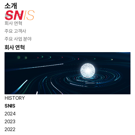
소개
소개
Work Scope
라이선스
고객 지원
회사 소개
회사 연혁
주요 고객사
주요 사업 분야
회사 소개
AI Vision
지식재산권 및
공지사항
회사 연혁
회사 연혁
AI Bigdata
보유기술
Contact us
주요 고객사
AI Solution
인허가 및 증명서
오시는 길
주요 사업 분야
IT Service
HISTORY
SNIS
2024
2023
2022