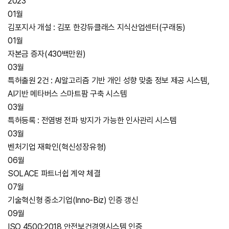
2023
01월
김포지사 개설 : 김포 한강듀클래스 지식산업센터(구래동)
01월
자본금 증자(430백만원)
03월
특허출원 2건 : AI알고리즘 기반 개인 성향 맞춤 정보 제공 시스템,
AI기반 메타버스 스마트팜 구축 시스템
03월
특허등록 : 전염병 전파 방지가 가능한 인사관리 시스템
03월
벤처기업 재확인(혁신성장유형)
06월
SOLACE 파트너쉽 계약 체결
07월
기술혁신형 중소기업(Inno-Biz) 인증 갱신
09월
ISO 4500:2018 안전보건경영시스템 인증